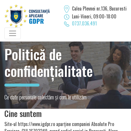
Calea Plevnei nr.136, Bucuresti
Luni-Vineri, 09:00-18:00
0737.036.491
Politică de
confidențialitate
Ce date personale colectăm și cum le utilizăm
Cine suntem
Site-ul https://www.igdpr.ro aparține companiei Absolute Pro