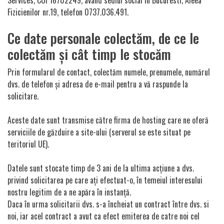
Services, CUI 16702249, avand sediul social in Bucuresti, Aleea
Fizicienilor nr.19, telefon 0737.036.491.
Ce date personale colectăm, de ce le
colectăm și cât timp le stocăm
Prin formularul de contact, colectăm numele, prenumele, numărul
dvs. de telefon și adresa de e-mail pentru a vă raspunde la
solicitare.
Aceste date sunt transmise către firma de hosting care ne oferă
serviciile de găzduire a site-ului (serverul se este situat pe
teritoriul UE).
Datele sunt stocate timp de 3 ani de la ultima acțiune a dvs.
privind solicitarea pe care ați efectuat-o, în temeiul interesului
nostru legitim de a ne apăra în instanță.
Daca în urma solicitarii dvs. s-a încheiat un contract între dvs. si
noi, iar acel contract a avut ca efect emiterea de catre noi cel